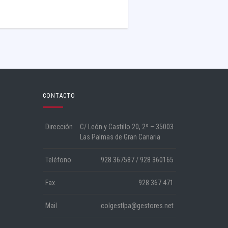
CONTACTO
Dirección
C/ León y Castillo 20, 2º – 35003
Las Palmas de Gran Canaria
Teléfono
928 367587 / 928 360165
Fax
928 367 471
Mail
colgestlpa@gestores.net