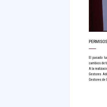
PERMISOS
El pasado lu
cambios de ti
A la realizac
Gestores Adm
Gestores de C