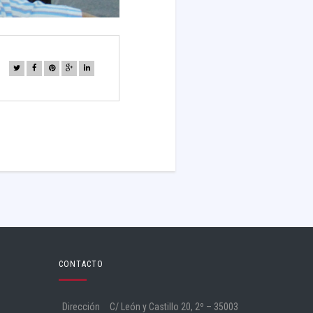
CONTACTO
Dirección
C/ León y Castillo 20, 2º – 35003