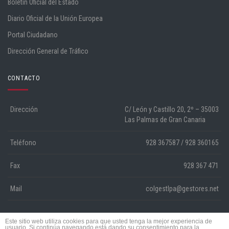
Boletín Oficial del Estado
Diario Oficial de la Unión Europea
Portal Ciudadano
Dirección General de Tráfico
CONTACTO
Dirección
C/ León y Castillo 20, 2º – 35003
Las Palmas de Gran Canaria
Teléfono
928 367587 / 928 360165
Fax
928 367 471
Mail
colgestlpa@gestores.net
Este sitio web utiliza cookies para que usted tenga la mejor experiencia de
© 2015 Colegio Oficial de Gestores Administrativos de Las Palmas. Desarrollado
usuario. Si continúa navegando está dando su consentimiento para la