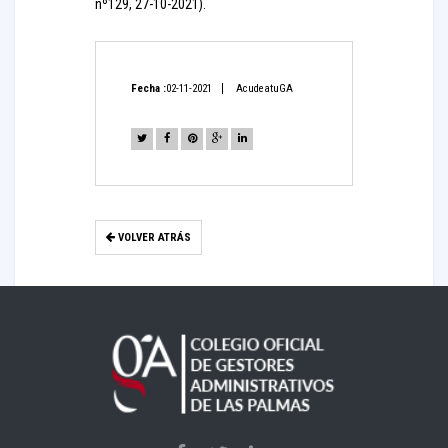
nº129, 27-10-2021).
Fecha :
02-11-2021
AcudeatuGA
VOLVER ATRÁS