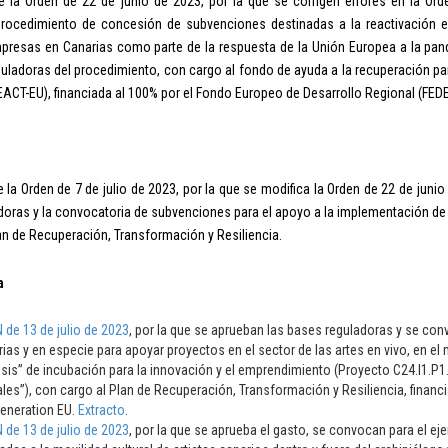
 la Orden de 22 de junio de 2023, por la que se corrigen errores en la Ord
rocedimiento de concesión de subvenciones destinadas a la reactivación
resas en Canarias como parte de la respuesta de la Unión Europea a la pan
uladoras del procedimiento, con cargo al fondo de ayuda a la recuperación para
ACT-EU), financiada al 100% por el Fondo Europeo de Desarrollo Regional (FEDER
 la Orden de 7 de julio de 2023, por la que se modifica la Orden de 22 de junio
oras y la convocatoria de subvenciones para el apoyo a la implementación de 
an de Recuperación, Transformación y Resiliencia.
a
de 13 de julio de 2023
, por la que se aprueban las bases reguladoras y se c
rias y en especie para apoyar proyectos en el sector de las artes en vivo, en e
sis” de incubación para la innovación y el emprendimiento (Proyecto C24.I1.P
ales”), con cargo al Plan de Recuperación, Transformación y Resiliencia, financ
eneration EU.
Extracto
.
de 13 de julio de 2023
, por la que se aprueba el gasto, se convocan para el e