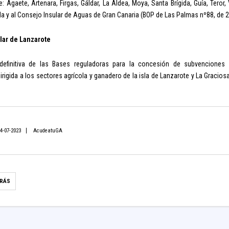
: Agaete, Artenara, Firgas, Gáldar, La Aldea, Moya, Santa Brígida, Guía, Teror,
da y al Consejo Insular de Aguas de Gran Canaria (BOP de Las Palmas nº88, de 
lar de Lanzarote
definitiva de las Bases reguladoras para la concesión de subvenciones
irigida a los sectores agrícola y ganadero de la isla de Lanzarote y La Gracio
4-07-2023
AcudeatuGA
TRÁS