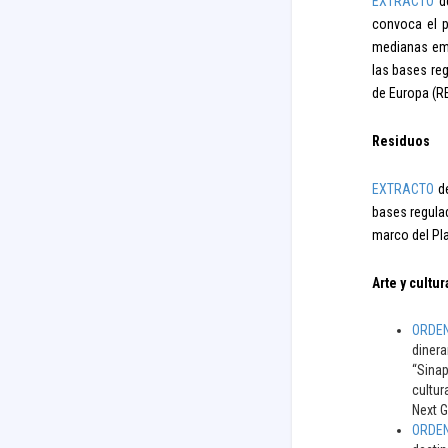
EXTRACTO
de
convoca el p
medianas emp
las bases reg
de Europa (RE
Residuos
EXTRACTO
de
bases regulad
marco del Pl
Arte y cultur
ORDEN 
dinera
“Sinap
cultur
Next G
ORDEN 