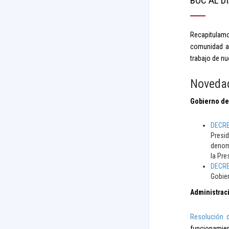
BOC AL DÍ
Recapitulamo
comunidad au
trabajo de nu
Noveda
Gobierno de
DECRET
Presid
denomi
la Pre
DECRET
Gobier
Administraci
Resolución 
funcionamien