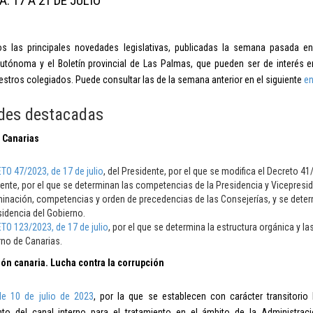
A: 17 A 21 DE JULIO
s las principales novedades legislativas, publicadas la semana pasada en 
tónoma y el Boletín provincial de Las Palmas, que pueden ser de interés e
estros colegiados. Puede consultar las de la semana anterior en el siguiente
en
des destacadas
 Canarias
O 47/2023, de 17 de julio
, del Presidente, por el que se modifica el Decreto 41/
ente, por el que se determinan las competencias de la Presidencia y Vicepresi
nación, competencias y orden de precedencias de las Consejerías, y se determ
sidencia del Gobierno.
O 123/2023, de 17 de julio
, por el que se determina la estructura orgánica y l
no de Canarias.
ón canaria. Lucha contra
la corrupción
de 10 de julio de 2023
, por la que se establecen con carácter transitorio
to del canal interno para el tratamiento en el ámbito de la Administra