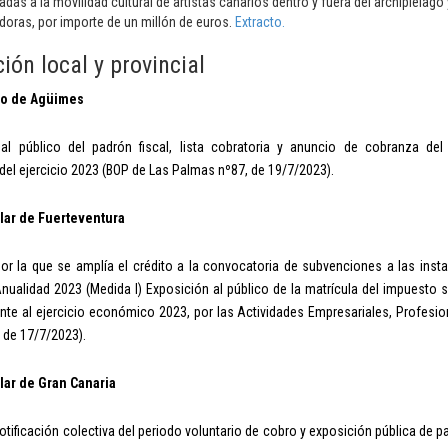
adas a la movilidad cultural de artistas canarios dentro y fuera del archipiélag
doras, por importe de un millón de euros.
Extracto.
ión local y provincial
to de Agüimes
al público del padrón fiscal, lista cobratoria y anuncio de cobranza de
el ejercicio 2023 (BOP de Las Palmas nº87, de 19/7/2023).
lar de Fuerteventura
or la que se amplía el crédito a la convocatoria de subvenciones a las in
Anualidad 2023 (Medida I) Exposición al público de la matrícula del impuesto
nte al ejercicio económico 2023, por las Actividades Empresariales, Profesio
 de 17/7/2023).
lar de Gran Canaria
tificación colectiva del periodo voluntario de cobro y exposición pública de 