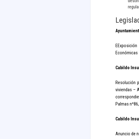
destin
regula
Legislac
Ayuntamien
EExposición 
Económicas d
Cabildo Insu
Resolución p
viviendas – 
correspondie
Palmas nº86,
Cabildo Insu
Anuncio de no