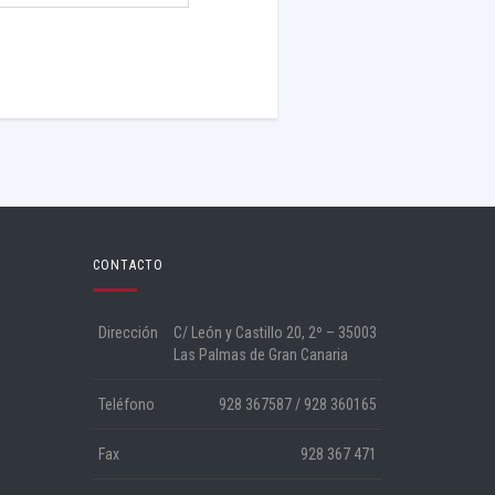
CONTACTO
Dirección
C/ León y Castillo 20, 2º – 35003
Las Palmas de Gran Canaria
Teléfono
928 367587 / 928 360165
Fax
928 367 471