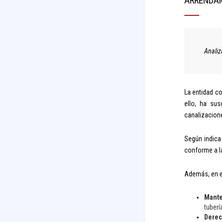
ARRENDAM
Analiz
La entidad co
ello, ha su
canalizacione
Según indica
conforme a la
Además, en el
Mante
tuberí
Derec