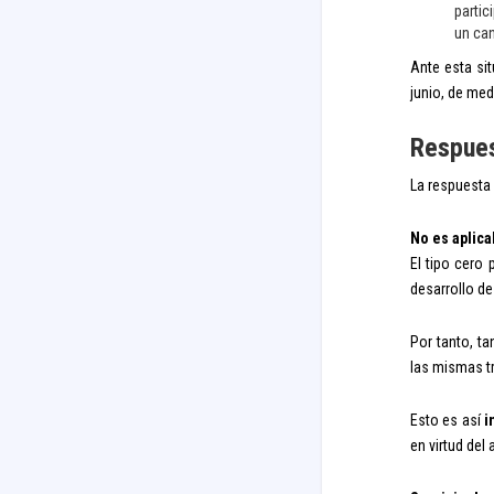
partic
un can
Ante esta sit
junio, de med
Respues
La respuesta 
No es aplica
El tipo cero 
desarrollo de
Por tanto, t
las mismas tr
Esto es así
i
en virtud del 