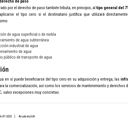
 derecho de paso
ado por el derecho de paso también tributa, en principio, al
tipo general del 7
plicarse el tipo cero si el destinatario justifica que utilizará directament
como:
ión de agua superficial o de niebla
ramiento de agua subterránea
ción industrial de agua
enamiento de agua
io público de transporte de agua
ión
a en sí puede beneficiarse del tipo cero en su adquisición y entrega, las
infr
ra la comercialización, así como los servicios de mantenimiento y derechos de 
IC, salvo excepciones muy concretas.
6-07-2025
AcudeatuGA