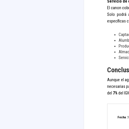
Servicio de
El canon cobr
Solo podrá a
específicas 
Captac
Alumb
Produc
Almac
Servic
Conclus
Aunque el agu
necesarias pa
del
7%
del IG
Fecha :
1