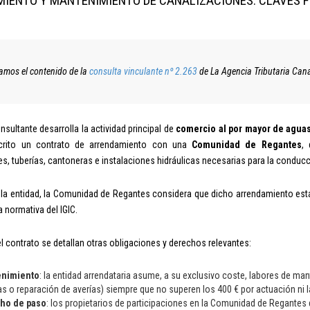
IENTO Y MANTENIMIENTO DE CANALIZACIONES: CLAVES FI
amos el contenido de la
consulta vinculante nº 2.263
de La Agencia Tributaria Cana
nsultante desarrolla la actividad principal de
comercio al por mayor de aguas
scrito un contrato de arrendamiento con una
Comunidad de Regantes
,
s, tuberías, cantoneras e instalaciones hidráulicas necesarias para la conducc
 la entidad, la Comunidad de Regantes considera que dicho arrendamiento está 
 normativa del IGIC.
 contrato se detallan otras obligaciones y derechos relevantes:
nimiento
: la entidad arrendataria asume, a su exclusivo coste, labores de m
as o reparación de averías) siempre que no superen los 400 € por actuación ni la
ho de paso
: los propietarios de participaciones en la Comunidad de Regantes